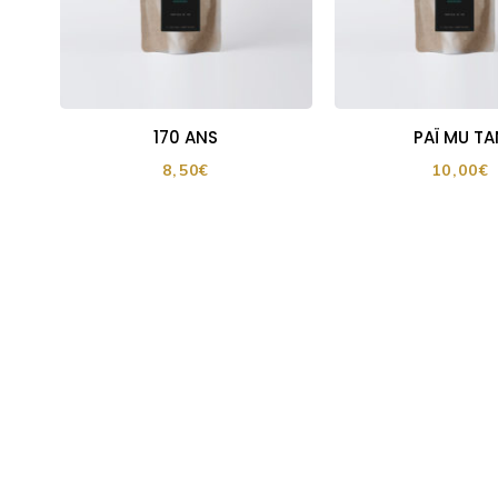
170 ANS
PAÏ MU TA
8,50
€
10,00
€