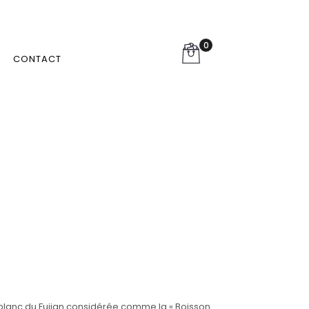
0
CONTACT
 blanc du Fujian considérée comme la « Boisson