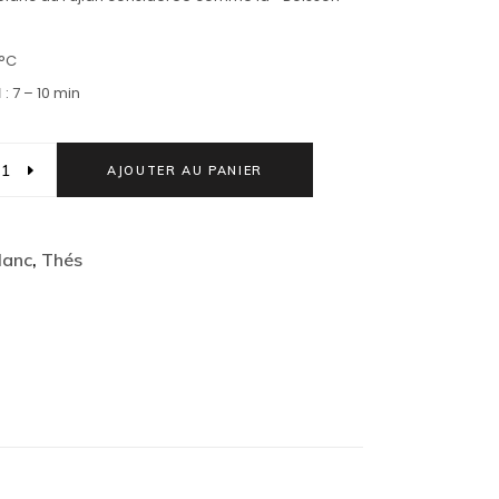
5°C
N
: 7 – 10 min
AJOUTER AU PANIER
lanc
,
Thés