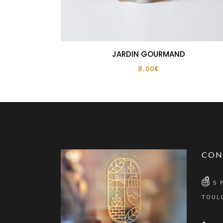
JARDIN GOURMAND
8,00
€
CON
5 
TOUL