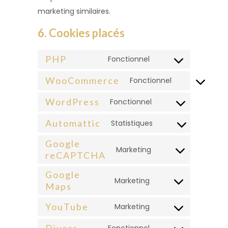
marketing similaires.
6. Cookies placés
PHP
Fonctionnel
Consent
to
WooCommerce
Fonctionnel
Consent
service
to
WordPress
Fonctionnel
php
Consent
service
to
Automattic
Statistiques
woocommerc
Consent
service
Google
to
Marketing
wordpress
reCAPTCHA
Consent
service
to
automattic
Google
Marketing
service
Maps
Consent
google-
to
YouTube
Marketing
recaptcha
Consent
service
to