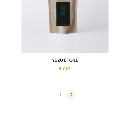
YUZU ÉTOILÉ
8,00
€
1
2